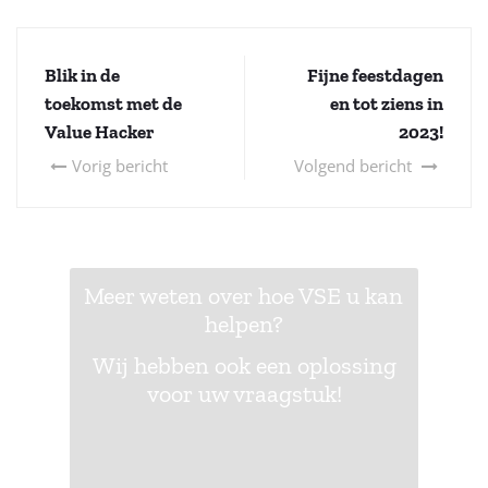
Blik in de
Fijne feestdagen
toekomst met de
en tot ziens in
Value Hacker
2023!
Vorig bericht
Volgend bericht
Meer weten over hoe VSE u kan
helpen?
Wij hebben ook een oplossing
voor uw vraagstuk!