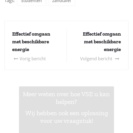
Tags:
Studenten
zandtafel
Effectief omgaan
Effectief omgaan
met beschikbare
met beschikbare
energie
energie
Vorig bericht
Volgend bericht
Meer weten over hoe VSE u kan
helpen?
Wij hebben ook een oplossing
voor uw vraagstuk!