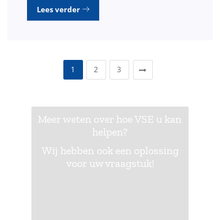
Lees verder
1
2
3
Meer weten over hoe VSE u kan
helpen?
Wij hebben ook een oplossing
voor uw vraagstuk!