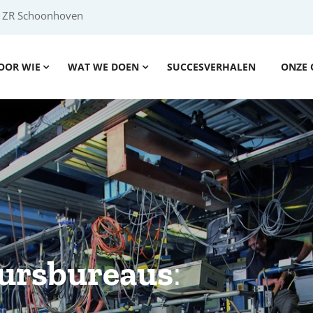
2 ZR Schoonhoven
OOR WIE
WAT WE DOEN
SUCCESVERHALEN
ONZE 
ursbureaus
: