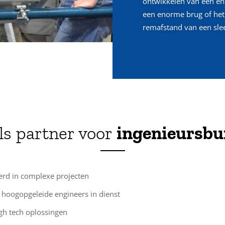
ontwikkelen van een en
een enorme brug of het
remafstand van een sl
ls partner voor
ingenieursbu
erd in complexe projecten
hoogopgeleide engineers in dienst
gh tech oplossingen