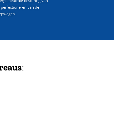
ergieneutrale besturing van
 perfectioneren van de
eepwagen.
reaus
: