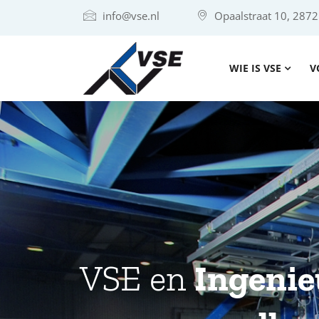
info@vse.nl
Opaalstraat 10, 287
WIE IS VSE
V
VSE en
Ingenie