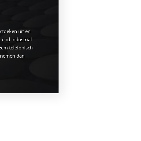
rzoeken uit en
-end industrial
eem telefonisch
ij nemen dan