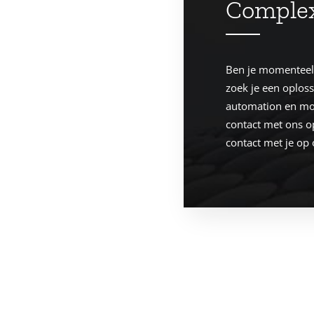
Complex
Ben je momenteel 
zoek je een oploss
automation en mot
contact met ons o
contact met je op 
WE ARE YOUR SUSTAINABLE SOLUTION