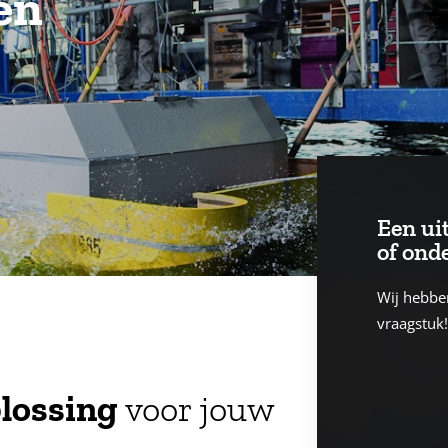
en
Een ui
of ond
Wij hebbe
vraagstuk
plossing
voor jouw