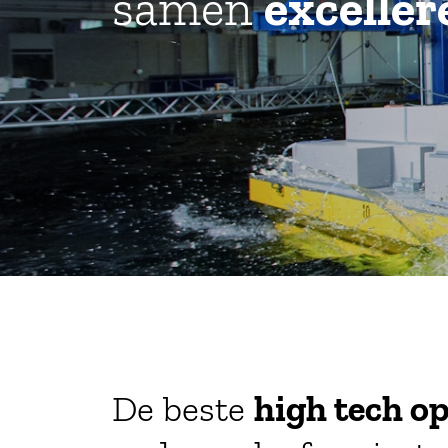
samen
exceller
De beste
high tech o