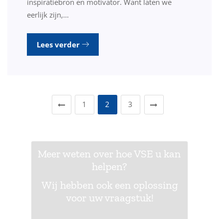
inspiratiebron en motivator. Want laten we
eerlijk zijn,…
Lees verder
1
2
3
Meer weten over hoe VSE u kan
helpen?
Wij hebben ook een oplossing
voor uw vraagstuk!