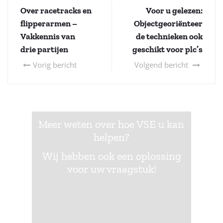
Over racetracks en
Voor u gelezen:
flipperarmen –
Objectgeoriënteer
Vakkennis van
de technieken ook
drie partijen
geschikt voor plc’s
Vorig bericht
Volgend bericht
Meer weten over hoe VSE u kan
helpen?
Wij hebben ook een oplossing
voor uw vraagstuk!