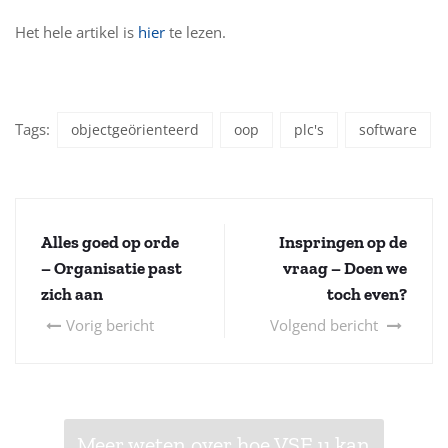
Het hele artikel is
hier
te lezen.
Tags:
objectgeörienteerd
oop
plc's
software
Alles goed op orde
Inspringen op de
– Organisatie past
vraag – Doen we
zich aan
toch even?
Vorig bericht
Volgend bericht
Meer weten over hoe VSE u kan