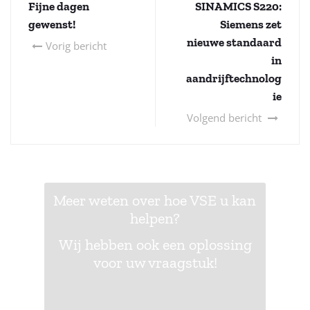
Fijne dagen
SINAMICS S220:
gewenst!
Siemens zet
nieuwe standaard
Vorig bericht
in
aandrijftechnolog
ie
Volgend bericht
Meer weten over hoe VSE u kan
helpen?
Wij hebben ook een oplossing
voor uw vraagstuk!