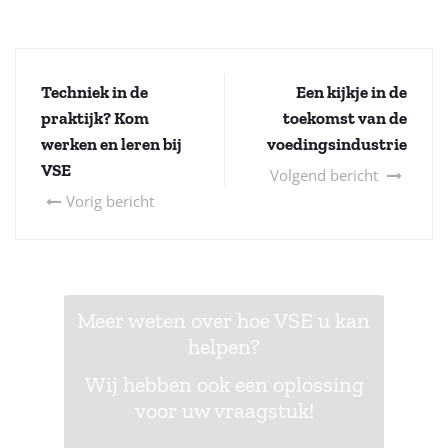
Techniek in de
Een kijkje in de
praktijk? Kom
toekomst van de
werken en leren bij
voedingsindustrie
VSE
Volgend bericht
Vorig bericht
Meer weten over hoe VSE u kan
helpen?
Wij hebben ook een oplossing
voor uw vraagstuk!