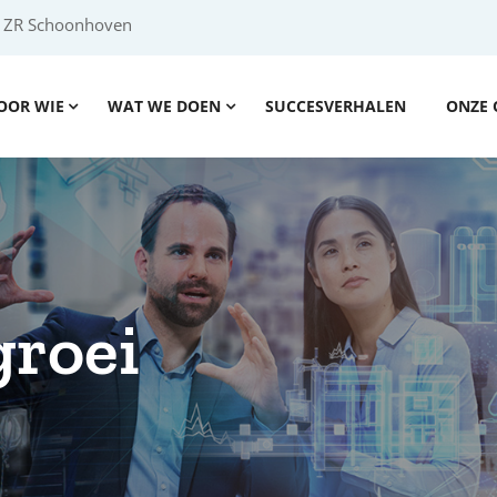
2 ZR Schoonhoven
OOR WIE
WAT WE DOEN
SUCCESVERHALEN
ONZE 
roei