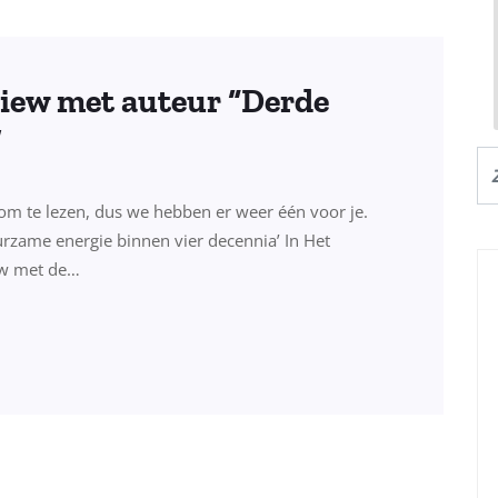
view met auteur “Derde
”
d om te lezen, dus we hebben er weer één voor je.
urzame energie binnen vier decennia’ In Het
ew met de…