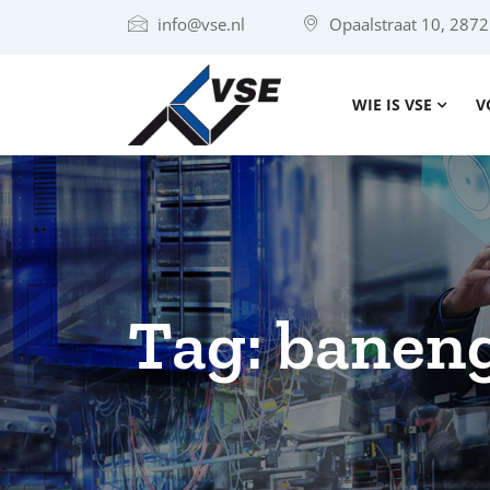
info@vse.nl
Opaalstraat 10, 287
WIE IS VSE
V
Tag:
baneng