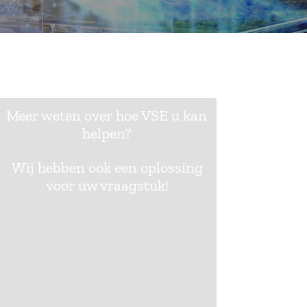
Meer weten over hoe VSE u kan
helpen?
Wij hebben ook een oplossing
voor uw vraagstuk!