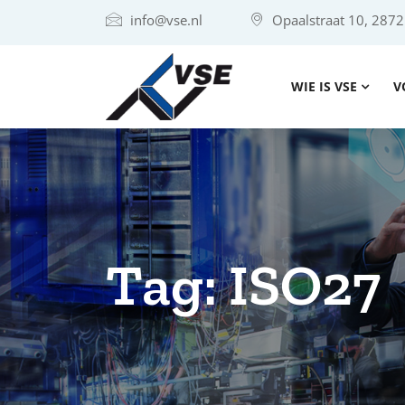
info@vse.nl
Opaalstraat 10, 287
WIE IS VSE
V
Tag:
ISO27