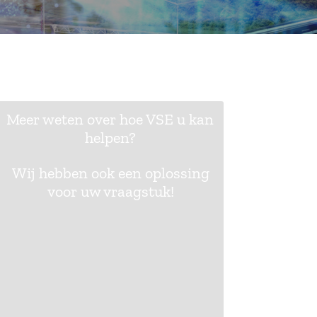
Meer weten over hoe VSE u kan
helpen?
Wij hebben ook een oplossing
voor uw vraagstuk!