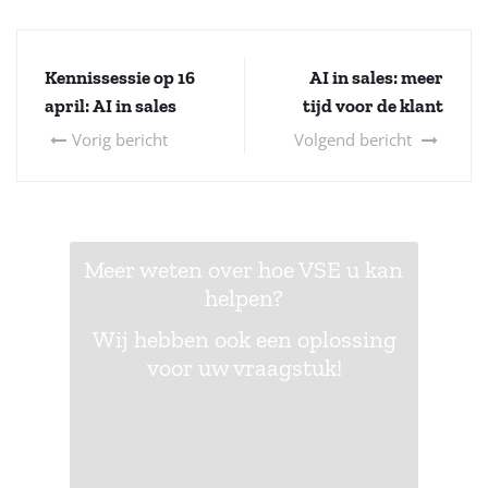
Kennissessie op 16
AI in sales: meer
april: AI in sales
tijd voor de klant
Vorig bericht
Volgend bericht
Meer weten over hoe VSE u kan
helpen?
Wij hebben ook een oplossing
voor uw vraagstuk!