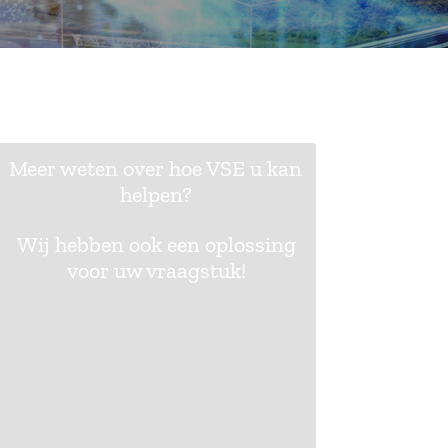
Meer weten over hoe VSE u kan
helpen?
Wij hebben ook een oplossing
voor uw vraagstuk!