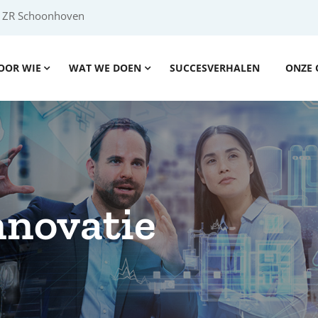
2 ZR Schoonhoven
OOR WIE
WAT WE DOEN
SUCCESVERHALEN
ONZE 
nnovatie