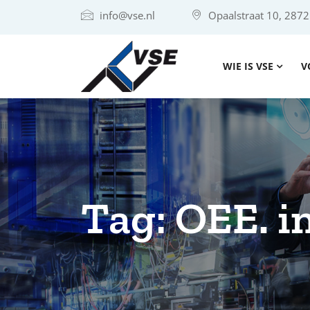
info@vse.nl
Opaalstraat 10, 287
WIE IS VSE
V
Tag:
OEE. i