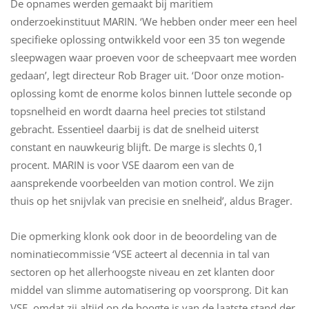
De opnames werden gemaakt bij maritiem
onderzoekinstituut MARIN. ‘We hebben onder meer een heel
specifieke oplossing ontwikkeld voor een 35 ton wegende
sleepwagen waar proeven voor de scheepvaart mee worden
gedaan’, legt directeur Rob Brager uit. ‘Door onze motion-
oplossing komt de enorme kolos binnen luttele seconde op
topsnelheid en wordt daarna heel precies tot stilstand
gebracht. Essentieel daarbij is dat de snelheid uiterst
constant en nauwkeurig blijft. De marge is slechts 0,1
procent. MARIN is voor VSE daarom een van de
aansprekende voorbeelden van motion control. We zijn
thuis op het snijvlak van precisie en snelheid’, aldus Brager.
Die opmerking klonk ook door in de beoordeling van de
nominatiecommissie ‘VSE acteert al decennia in tal van
sectoren op het allerhoogste niveau en zet klanten door
middel van slimme automatisering op voorsprong. Dit kan
VSE, omdat zij altijd op de hoogte is van de laatste stand der