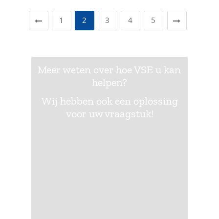
1
2
3
4
5
Meer weten over hoe VSE u kan
helpen?
Wij hebben ook een oplossing
voor uw vraagstuk!