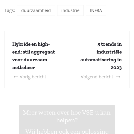
Tags:
duurzaamheid
industrie
INFRA
Hybride en high-
5 trends in
end: stil aggregaat
industriële
voor duurzaam
automatisering in
netbeheer
2023
Vorig bericht
Volgend bericht
Meer weten over hoe VSE u kan
helpen?
Wij hebben ook een oplossing