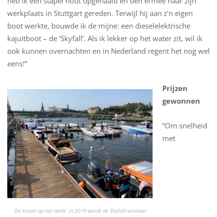
heb ik een stapel hout opgehaald en ben ermee naar zijn
werkplaats in Stuttgart gereden. Terwijl hij aan z’n eigen
boot werkte, bouwde ik de mijne: een dieselelektrische
kajuitboot – de ‘Skyfall’. Als ik lekker op het water zit, wil ik
ook kunnen overnachten en in Nederland regent het nog wel
eens!”
Prijzen
gewonnen
“Om snelheid
met
De kroon op het werk: in 2019 wordt de Skyfall winnaar