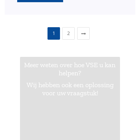
1
2
Meer weten over hoe VSE u kan
helpen?
Wij hebben ook een oplossing
voor uw vraagstuk!