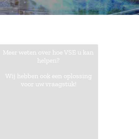
Meer weten over hoe VSE u kan
helpen?
Wij hebben ook een oplossing
voor uw vraagstuk!