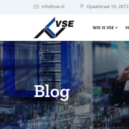
info@vse.nl
Opaalstraat 10, 287
WIE IS VSE
V
Blog