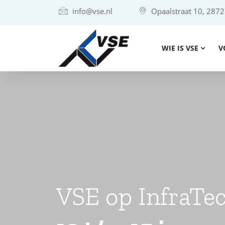
info@vse.nl
Opaalstraat 10, 287
WIE IS VSE
V
VSE op InfraTe