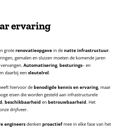
ar ervaring
en grote
renovatieopgave
in de
natte
infrastructuur
.
ringen, gemalen en sluizen moeten de komende jaren
 vervangen.
Automatisering
,
besturings
– en
en daarbij een
sleutelrol
.
 heeft hiervoor de
benodigde
kennis
en
ervaring
, maar
oge eisen die worden gesteld aan infrastructurele
id
,
beschikbaarheid
en
betrouwbaarheid
. Het
nze drijfveer.
re engineers
denken
proactief
mee in elke fase van het