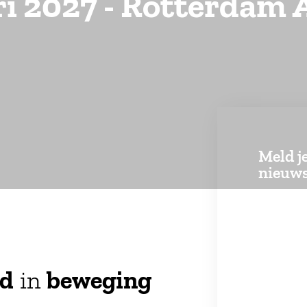
ari 2027 - Rotterdam
Meld j
nieuws
Schrijf je
op de hoo
ontwikkel
nd
in
beweging