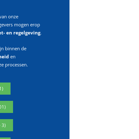
van onze
gevers mogen erop
t- en regelgeving
.
ijn binnen de
heid
en
ze processen.
1)
01)
 3)