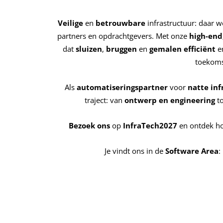
Veilige
en
betrouwbare
infrastructuur: daar 
partners en opdrachtgevers. Met onze
high-end
dat
sluizen
,
bruggen
en
gemalen
efficiënt
e
toekoms
Als
automatiseringspartner
voor
natte inf
traject: van
ontwerp en engineering
t
Bezoek
ons
op
InfraTech
2027
en ontdek ho
Je vindt ons in de
Software
Area
: