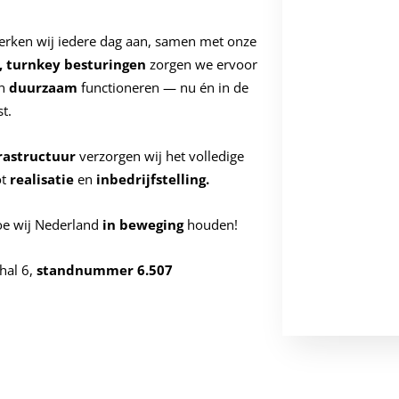
werken wij iedere dag aan, samen met onze
, turnkey besturingen
zorgen we ervoor
n
duurzaam
functioneren — nu én in de
t.
rastructuur
verzorgen wij het volledige
ot
realisatie
en
inbedrijfstelling.
e wij Nederland
in
beweging
houden!
 hal 6,
standnummer 6.507