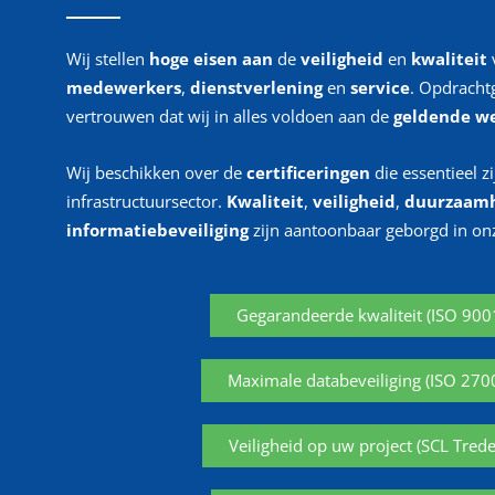
Wij stellen
hoge
eisen
aan
de
veiligheid
en
kwaliteit
medewerkers
,
dienstverlening
en
service
. Opdracht
vertrouwen dat wij in alles voldoen aan de
geldende we
Wij beschikken over de
certificeringen
die essentieel z
infrastructuursector.
Kwaliteit
,
veiligheid
,
duurzaam
informatiebeveiliging
zijn aantoonbaar geborgd in on
Gegarandeerde kwaliteit (ISO 900
Maximale databeveiliging (ISO 270
Veiligheid op uw project (SCL Trede