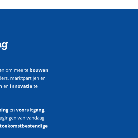
ng
n om mee te
bouwen
ers, marktpartijen en
n
en
innovatie
te
ing
en
vooruitgang
.
tdagingen van vandaag
toekomstbestendige