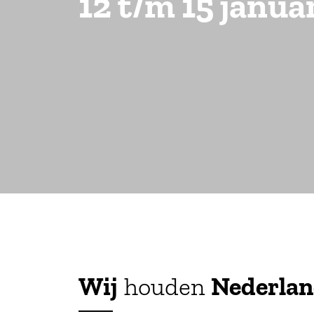
12 t/m 15 janu
Wij
houden
Nederla