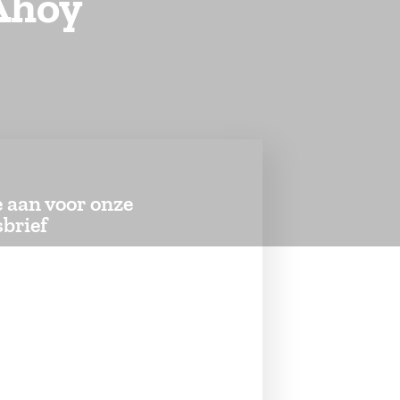
 Ahoy
e aan voor onze
brief
 in voor onze nieuwsbrief en blijf
gte van onze projecten en
ingen.