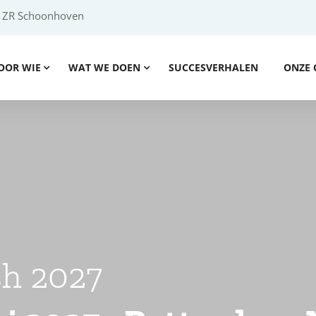
2 ZR Schoonhoven
OOR WIE
WAT WE DOEN
SUCCESVERHALEN
ONZE 
ch 2027