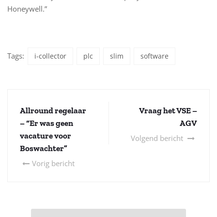
Honeywell.”
Tags:
i-collector
plc
slim
software
Allround regelaar
Vraag het VSE –
– “Er was geen
AGV
vacature voor
Volgend bericht
Boswachter”
Vorig bericht