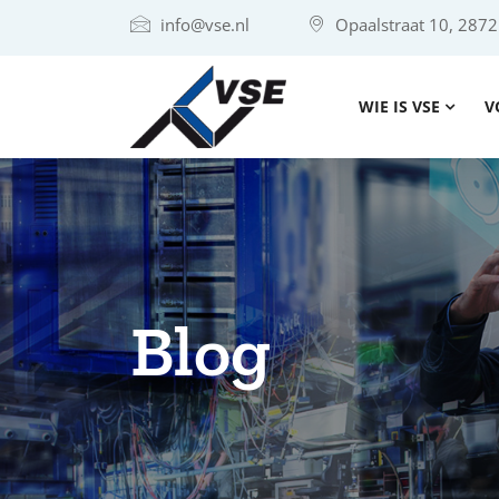
info@vse.nl
Opaalstraat 10, 287
WIE IS VSE
V
Blog