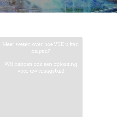
Meer weten over hoe VSE u kan
helpen?
Wij hebben ook een oplossing
voor uw vraagstuk!