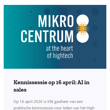
Kennissessie op 16 april: AI in
sales
Op 16 april 2026 is VSE gastheer van een
praktische kennissessie voor leden van het High