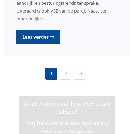
aandrijf- en besturingstrends ter sprake.
Uiteraard is ook VSE van de partij. Naast een
inhoudelijke…
Lees verder
1
2
Meer weten over hoe VSE u kan
helpen?
Wij hebben ook een oplossing
voor uw vraagstuk!